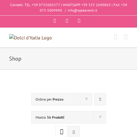
Salta
Contatti: TEL. +39 0755005577 | WHATSAPP. +39 333 2690063 | FAX. +39
al
075 5009990
|
info@eptaeventi.it
contenuto
Facebook
Instagram
YouTube
Shop
Ordina per
Prezzo
Mostra
36 Prodotti