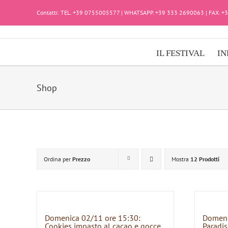
Salta
Contatti: TEL. +39 0755005577 | WHATSAPP. +39 333 2690063 | FAX. 
al
contenuto
IL FESTIVAL
IN
Shop
Ordina per
Prezzo
Mostra
12 Prodotti
Domenica 02/11 ore 15:30:
Domeni
Cookies impasto al cacao e gocce
Paradis