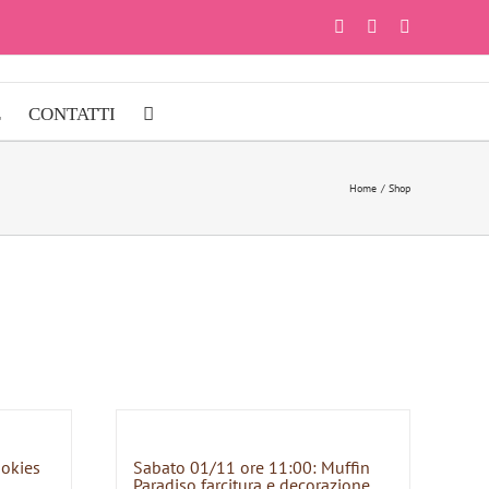
Facebook
Instagram
YouTube
E
CONTATTI
Home
Shop
ookies
Sabato 01/11 ore 11:00: Muffin
Paradiso farcitura e decorazione