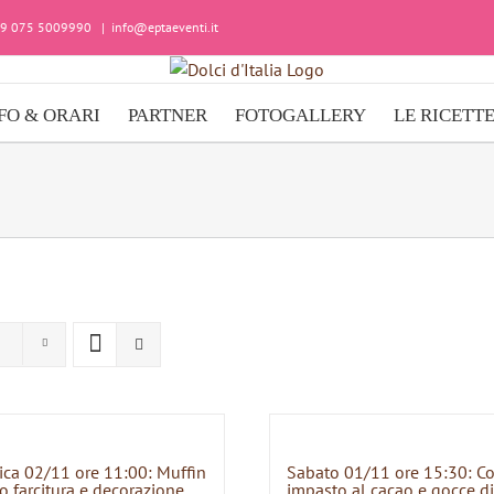
+39 075 5009990
|
info@eptaeventi.it
FO & ORARI
PARTNER
FOTOGALLERY
LE RICETT
ca 02/11 ore 11:00: Muffin
Sabato 01/11 ore 15:30: C
o farcitura e decorazione
impasto al cacao e gocce di