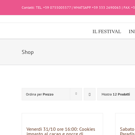
Salta
Contatti: TEL. +39 0755005577 | WHATSAPP. +39 333 2690063 | FAX. 
al
contenuto
IL FESTIVAL
IN
Shop
Ordina per
Prezzo
Mostra
12 Prodotti
Venerdì 31/10 ore 16:00: Cookies
Sabato
impasto al cacao e gocce di
Paradis