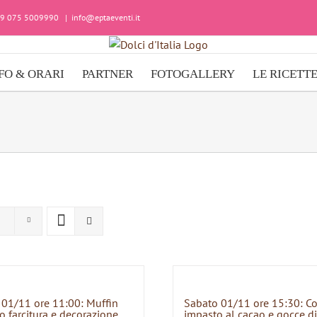
+39 075 5009990
|
info@eptaeventi.it
FO & ORARI
PARTNER
FOTOGALLERY
LE RICETT
 01/11 ore 11:00: Muffin
Sabato 01/11 ore 15:30: C
o farcitura e decorazione
impasto al cacao e gocce di