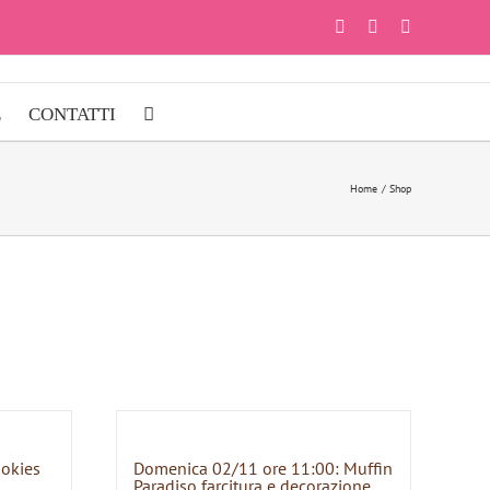
Facebook
Instagram
YouTube
E
CONTATTI
Home
Shop
ookies
Domenica 02/11 ore 11:00: Muffin
Paradiso farcitura e decorazione