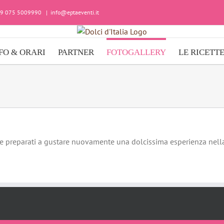
+39 075 5009990
|
info@eptaeventi.it
FO & ORARI
PARTNER
FOTOGALLERY
LE RICETT
ia e preparati a gustare nuovamente una dolcissima esperienza nella