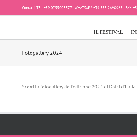
Salta
Contatti: TEL. +39 0755005577 | WHATSAPP. +39 333 2690063 | FAX. 
al
contenuto
IL FESTIVAL
IN
Fotogallery 2024
Scorri la fotogallery dell’edizione 2024 di Dolci d’Ital