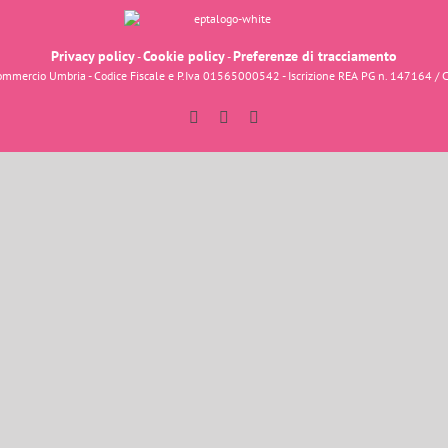
Privacy policy
Cookie policy
Preferenze di tracciamento
-
-
fcommercio Umbria - Codice Fiscale e P.Iva 01565000542 - Iscrizione REA PG n. 147164 / 
Facebook
Instagram
YouTube