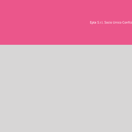
Epta S.r.l. Socio Unico Con