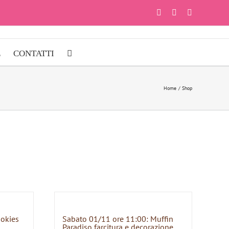
Facebook
Instagram
YouTube
E
CONTATTI
Home
Shop
ookies
Sabato 01/11 ore 11:00: Muffin
Paradiso farcitura e decorazione