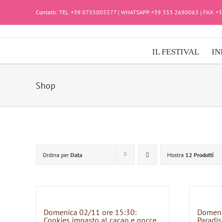
Salta
Contatti: TEL. +39 0755005577 | WHATSAPP. +39 333 2690063 | FAX. 
al
contenuto
IL FESTIVAL
IN
Shop
Ordina per
Data
Mostra
12 Prodotti
Domenica 02/11 ore 15:30:
Domeni
Cookies impasto al cacao e gocce
Paradis