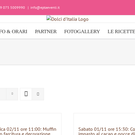
+39 075 5009990
|
info@eptaeventi.it
FO & ORARI
PARTNER
FOTOGALLERY
LE RICETT
ca 02/11 ore 11:00: Muffin
Sabato 01/11 ore 15:30: C
o farcitura e decorazione
impasto al cacao e gocce di