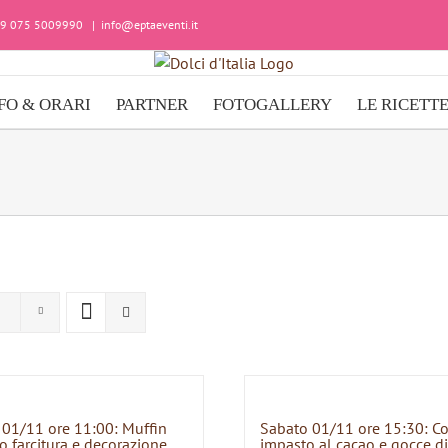
+39 075 5009990
|
info@eptaeventi.it
FO & ORARI
PARTNER
FOTOGALLERY
LE RICETT
 01/11 ore 11:00: Muffin
Sabato 01/11 ore 15:30: C
o farcitura e decorazione
impasto al cacao e gocce di