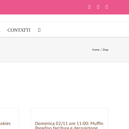
Facebook
Instagram
YouTube
E
CONTATTI
Home
Shop
ookies
Domenica 02/11 ore 11:00: Muffin
Paradiso farcitura e decorazione