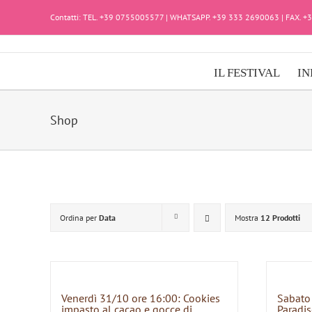
Salta
Contatti: TEL. +39 0755005577 | WHATSAPP. +39 333 2690063 | FAX. 
al
contenuto
IL FESTIVAL
IN
Shop
Ordina per
Data
Mostra
12 Prodotti
Venerdì 31/10 ore 16:00: Cookies
Sabato
impasto al cacao e gocce di
Paradis