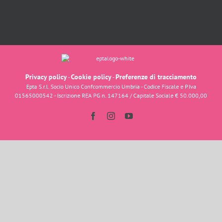
Privacy policy
Cookie policy
Preferenze di tracciamento
-
-
Epta S.r.l. Socio Unico Confcommercio Umbria - Codice Fiscale e P.Iva
01565000542 - Iscrizione REA PG n. 147164 / Capitale Sociale € 50.000,00
Facebook
Instagram
YouTube
Dolci d'Italia
Ciao e benvenuto su
Dolci d'Italia
Come possiamo aiutarti?
Avvia Chat