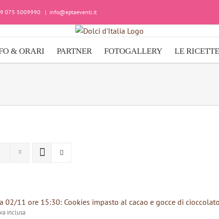
+39 075 5009990
|
info@eptaeventi.it
FO & ORARI
PARTNER
FOTOGALLERY
LE RICETT
 02/11 ore 15:30: Cookies impasto al cacao e gocce di cioccolat
iva inclusa