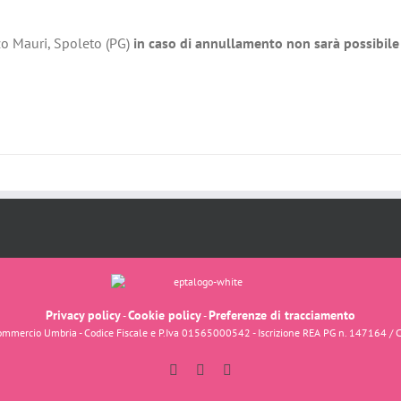
zo Mauri, Spoleto (PG)
in caso di annullamento non sarà possibile 
Privacy policy
Cookie policy
Preferenze di tracciamento
-
-
fcommercio Umbria - Codice Fiscale e P.Iva 01565000542 - Iscrizione REA PG n. 147164 / 
Facebook
Instagram
YouTube