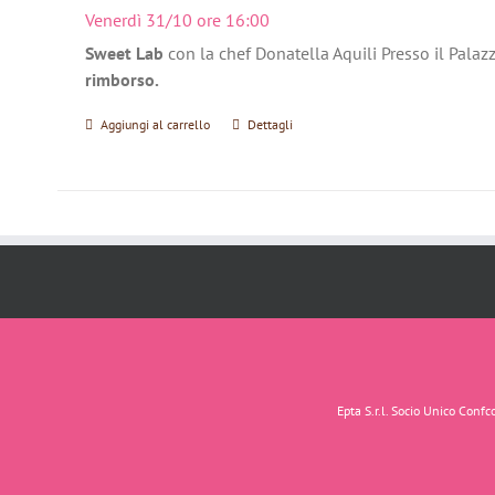
Venerdì 31/10 ore 16:00
Sweet Lab
con la chef Donatella Aquili Presso il Palaz
rimborso.
Aggiungi al carrello
Dettagli
Epta S.r.l. Socio Unico Con