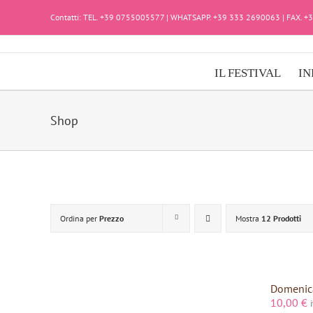
Salta
Contatti: TEL. +39 0755005577 | WHATSAPP. +39 333 2690063 | FAX. 
al
contenuto
IL FESTIVAL
IN
Shop
Ordina per
Prezzo
Mostra
12 Prodotti
Domenica
10,00
€