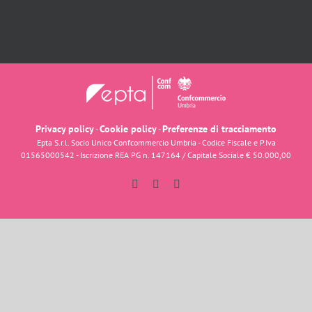
Privacy policy
Cookie policy
Preferenze di tracciamento
-
-
Epta S.r.l. Socio Unico Confcommercio Umbria - Codice Fiscale e P.Iva
01565000542 - Iscrizione REA PG n. 147164 / Capitale Sociale € 50.000,00
Facebook
Instagram
YouTube
Dolci d'Italia
Ciao e benvenuto su
Dolci d'Italia
Come possiamo aiutarti?