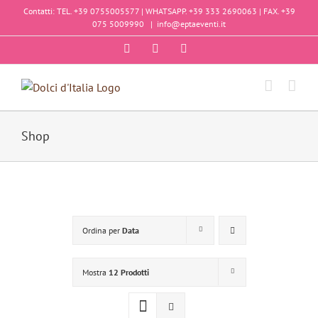
Salta
Contatti: TEL. +39 0755005577 | WHATSAPP. +39 333 2690063 | FAX. +39
al
075 5009990
|
info@eptaeventi.it
contenuto
Facebook
Instagram
YouTube
Shop
Ordina per
Data
Mostra
12 Prodotti