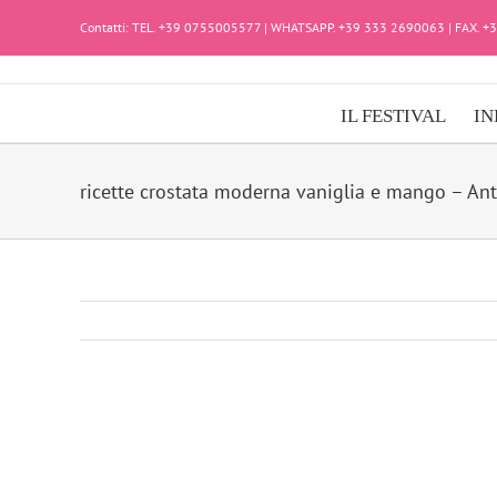
Salta
Contatti: TEL. +39 0755005577 | WHATSAPP. +39 333 2690063 | FAX. 
al
contenuto
IL FESTIVAL
IN
ricette crostata moderna vaniglia e mango – Ant