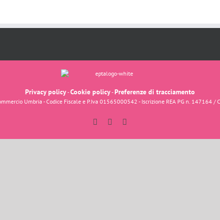
Privacy policy
Cookie policy
Preferenze di tracciamento
-
-
fcommercio Umbria - Codice Fiscale e P.Iva 01565000542 - Iscrizione REA PG n. 147164 / 
Facebook
Instagram
YouTube