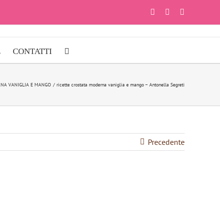
Facebook
Instagram
YouTube
E
CONTATTI
NA VANIGLIA E MANGO
ricette crostata moderna vaniglia e mango – Antonella Segreti
Precedente