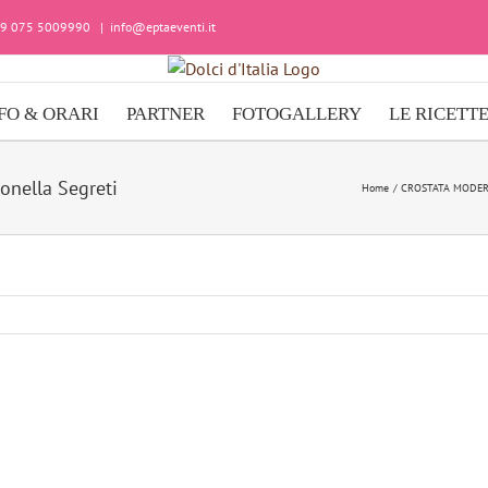
+39 075 5009990
|
info@eptaeventi.it
FO & ORARI
PARTNER
FOTOGALLERY
LE RICETT
onella Segreti
Home
CROSTATA MODER