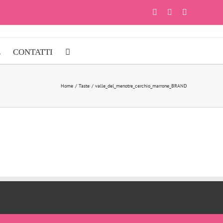
Facebook
Instagram
YouTube
E
CONTATTI
Home
Taste
valle_del_menotre_cerchio_marrone_BRAND