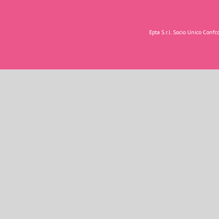
Epta S.r.l. Socio Unico Con