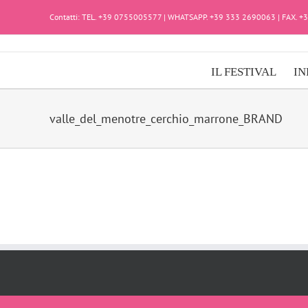
Salta
Contatti: TEL. +39 0755005577 | WHATSAPP. +39 333 2690063 | FAX. 
al
contenuto
IL FESTIVAL
IN
valle_del_menotre_cerchio_marrone_BRAND