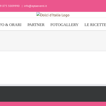
+39 075 5009990
|
info@eptaeventi.it
FO & ORARI
PARTNER
FOTOGALLERY
LE RICETT