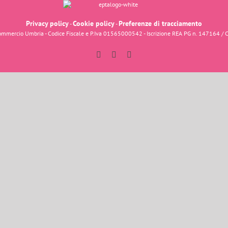
Privacy policy
Cookie policy
Preferenze di tracciamento
-
-
fcommercio Umbria - Codice Fiscale e P.Iva 01565000542 - Iscrizione REA PG n. 147164 / 
Facebook
Instagram
YouTube