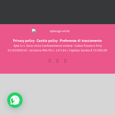
Privacy policy
Cookie policy
Preferenze di tracciamento
-
-
Epta S.r.l. Socio Unico Confcommercio Umbria - Codice Fiscale e P.Iva
01565000542 - Iscrizione REA PG n. 147164 / Capitale Sociale € 50.000,00
Facebook
Instagram
YouTube