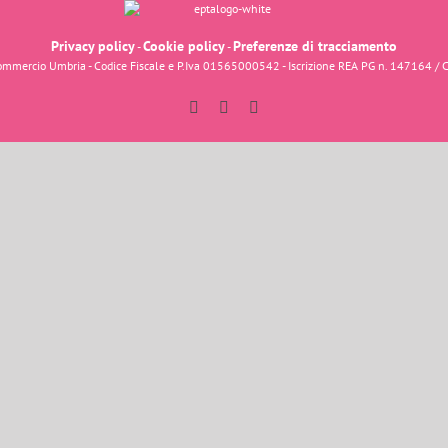
Privacy policy
Cookie policy
Preferenze di tracciamento
-
-
fcommercio Umbria - Codice Fiscale e P.Iva 01565000542 - Iscrizione REA PG n. 147164 / 
Facebook
Instagram
YouTube