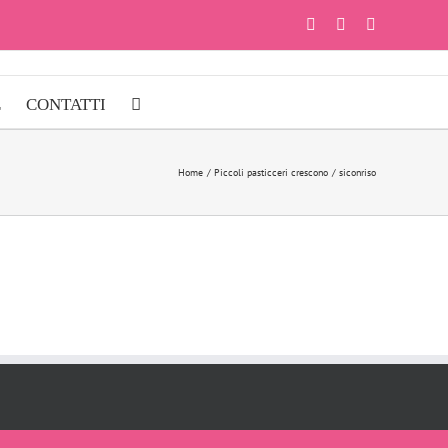
Facebook
Instagram
YouTube
E
CONTATTI
Home
Piccoli pasticceri crescono
siconriso