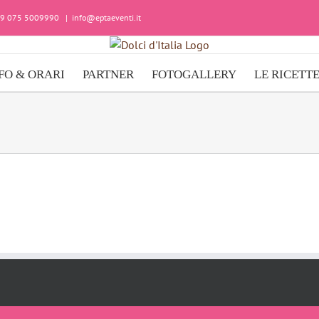
+39 075 5009990
|
info@eptaeventi.it
FO & ORARI
PARTNER
FOTOGALLERY
LE RICETT