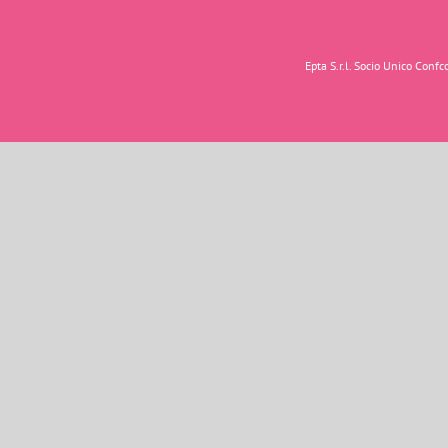
Epta S.r.l. Socio Unico Con