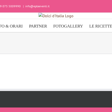
+39 075 5009990
|
info@eptaeventi.it
FO & ORARI
PARTNER
FOTOGALLERY
LE RICETT