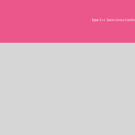
Epta S.r.l. Socio Unico Con