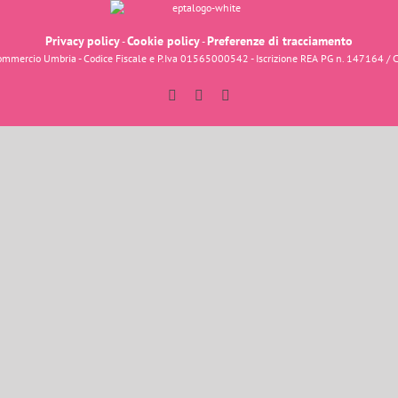
Privacy policy
Cookie policy
Preferenze di tracciamento
-
-
fcommercio Umbria - Codice Fiscale e P.Iva 01565000542 - Iscrizione REA PG n. 147164 / 
Facebook
Instagram
YouTube