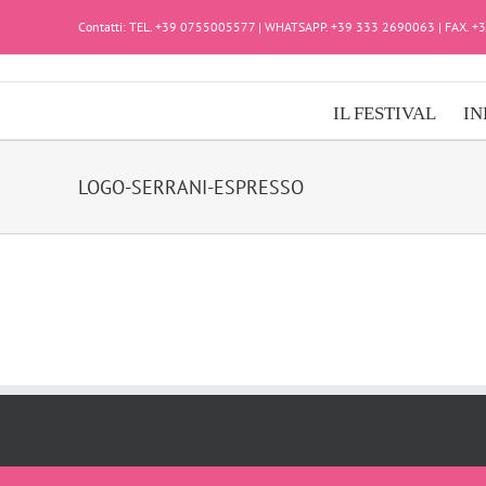
Salta
Contatti: TEL. +39 0755005577 | WHATSAPP. +39 333 2690063 | FAX. 
al
contenuto
IL FESTIVAL
IN
LOGO-SERRANI-ESPRESSO