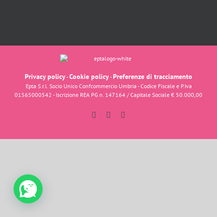
Privacy policy
Cookie policy
Preferenze di tracciamento
-
-
Epta S.r.l. Socio Unico Confcommercio Umbria - Codice Fiscale e P.Iva
01565000542 - Iscrizione REA PG n. 147164 / Capitale Sociale € 50.000,00
Facebook
Instagram
YouTube