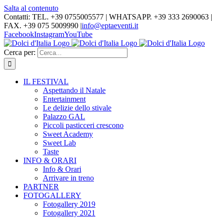
Salta al contenuto
Contatti: TEL. +39 0755005577 | WHATSAPP. +39 333 2690063 |
FAX. +39 075 5009990
|
info@eptaeventi.it
Facebook
Instagram
YouTube
Cerca per:
IL FESTIVAL
Aspettando il Natale
Entertainment
Le delizie dello stivale
Palazzo GAL
Piccoli pasticceri crescono
Sweet Academy
Sweet Lab
Taste
INFO & ORARI
Info & Orari
Arrivare in treno
PARTNER
FOTOGALLERY
Fotogallery 2019
Fotogallery 2021