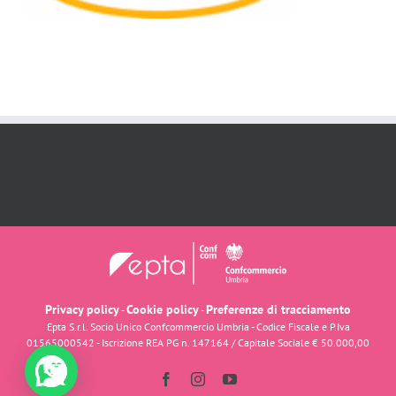
Privacy policy
Cookie policy
Preferenze di tracciamento
-
-
Epta S.r.l. Socio Unico Confcommercio Umbria - Codice Fiscale e P.Iva
01565000542 - Iscrizione REA PG n. 147164 / Capitale Sociale € 50.000,00
Facebook
Instagram
YouTube