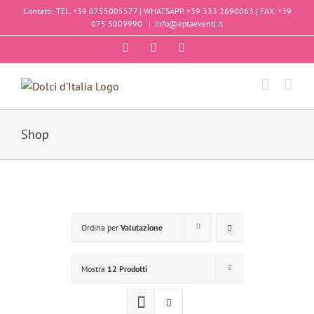
Salta
Contatti: TEL. +39 0755005577 | WHATSAPP. +39 333 2690063 | FAX. +39
al
075 5009990
|
info@eptaeventi.it
contenuto
Facebook
Instagram
YouTube
Shop
Ordina per
Valutazione
Mostra
12 Prodotti