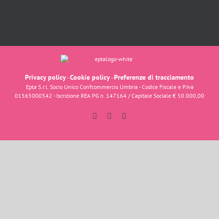
Privacy policy
Cookie policy
Preferenze di tracciamento
-
-
Epta S.r.l. Socio Unico Confcommercio Umbria - Codice Fiscale e P.Iva
01565000542 - Iscrizione REA PG n. 147164 / Capitale Sociale € 50.000,00
Facebook
Instagram
YouTube