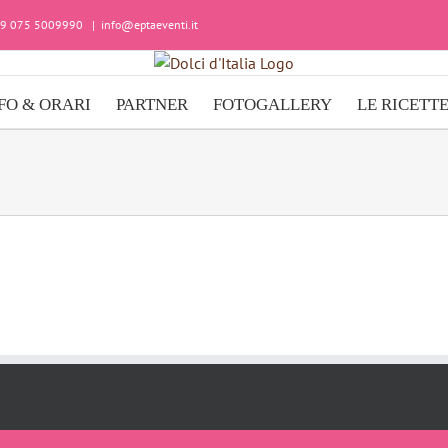
+39 075 5009990
|
info@eptaeventi.it
FO & ORARI
PARTNER
FOTOGALLERY
LE RICETT