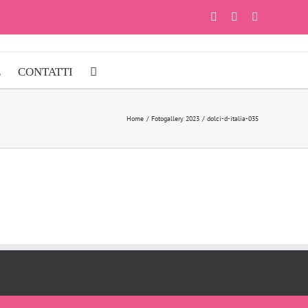
Facebook
Instagram
YouTube
E
CONTATTI
Home
Fotogallery 2023
dolci-d-italia-035