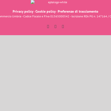
Privacy policy
Cookie policy
Preferenze di tracciamento
-
-
fcommercio Umbria - Codice Fiscale e P.Iva 01565000542 - Iscrizione REA PG n. 147164 / 
Facebook
Instagram
YouTube