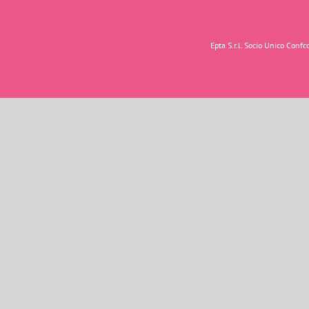
Epta S.r.l. Socio Unico Con