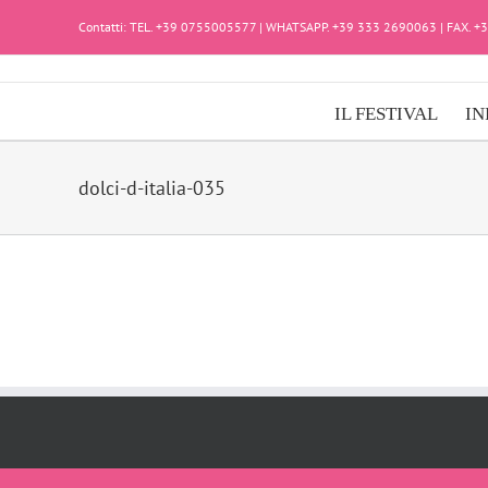
Salta
Contatti: TEL. +39 0755005577 | WHATSAPP. +39 333 2690063 | FAX. 
al
contenuto
IL FESTIVAL
IN
dolci-d-italia-035