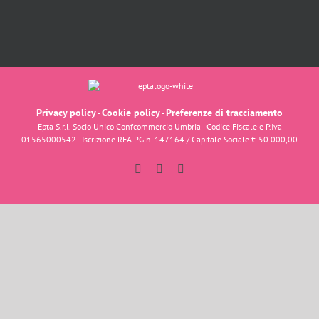
Privacy policy
Cookie policy
Preferenze di tracciamento
-
-
Epta S.r.l. Socio Unico Confcommercio Umbria - Codice Fiscale e P.Iva
01565000542 - Iscrizione REA PG n. 147164 / Capitale Sociale € 50.000,00
Facebook
Instagram
YouTube