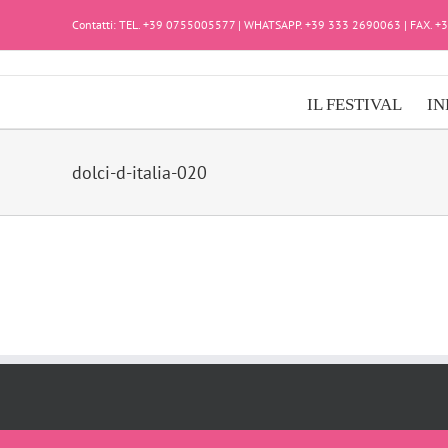
Salta
Contatti: TEL. +39 0755005577 | WHATSAPP. +39 333 2690063 | FAX. 
al
contenuto
IL FESTIVAL
IN
dolci-d-italia-020