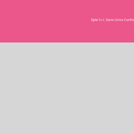
Epta S.r.l. Socio Unico Con