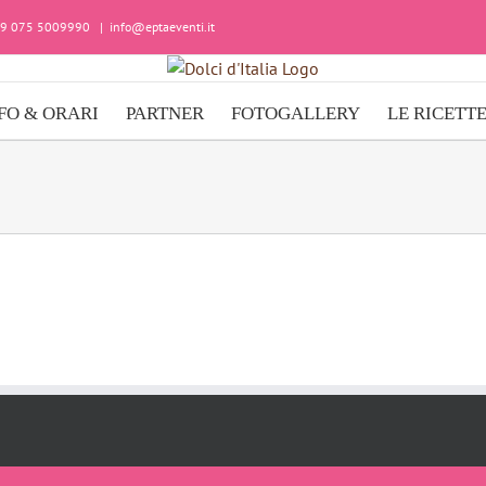
+39 075 5009990
|
info@eptaeventi.it
FO & ORARI
PARTNER
FOTOGALLERY
LE RICETT