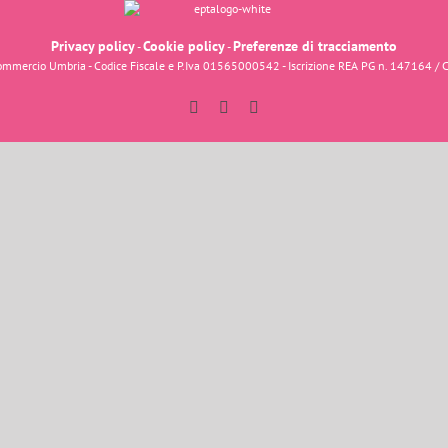
Privacy policy
Cookie policy
Preferenze di tracciamento
-
-
fcommercio Umbria - Codice Fiscale e P.Iva 01565000542 - Iscrizione REA PG n. 147164 / 
Facebook
Instagram
YouTube