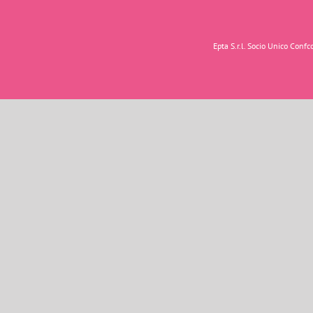
Epta S.r.l. Socio Unico Con