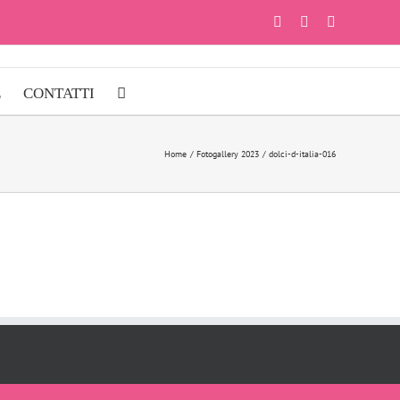
Facebook
Instagram
YouTube
E
CONTATTI
Home
Fotogallery 2023
dolci-d-italia-016