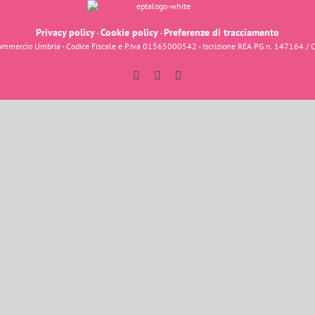
Privacy policy
Cookie policy
Preferenze di tracciamento
-
-
fcommercio Umbria - Codice Fiscale e P.Iva 01565000542 - Iscrizione REA PG n. 147164 / 
Facebook
Instagram
YouTube