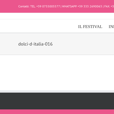
Salta
Contatti: TEL. +39 0755005577 | WHATSAPP. +39 333 2690063 | FAX. 
al
contenuto
IL FESTIVAL
IN
dolci-d-italia-016