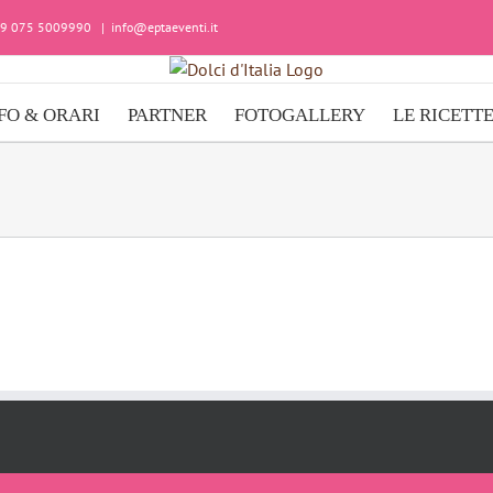
+39 075 5009990
|
info@eptaeventi.it
FO & ORARI
PARTNER
FOTOGALLERY
LE RICETT