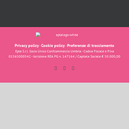
Privacy policy
Cookie policy
Preferenze di tracciamento
-
-
Epta S.r.l. Socio Unico Confcommercio Umbria - Codice Fiscale e P.Iva
01565000542 - Iscrizione REA PG n. 147164 / Capitale Sociale € 50.000,00
Facebook
Instagram
YouTube