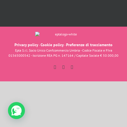
Privacy policy
Cookie policy
Preferenze di tracciamento
-
-
Epta S.r.l. Socio Unico Confcommercio Umbria - Codice Fiscale e P.Iva
01565000542 - Iscrizione REA PG n. 147164 / Capitale Sociale € 50.000,00
Facebook
Instagram
YouTube