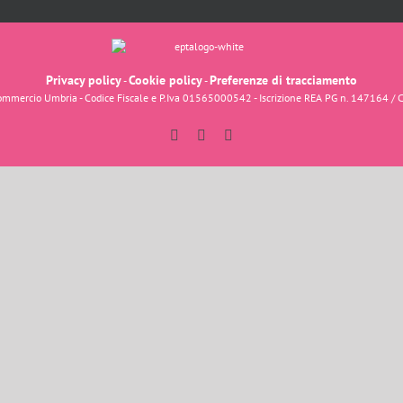
Privacy policy
Cookie policy
Preferenze di tracciamento
-
-
fcommercio Umbria - Codice Fiscale e P.Iva 01565000542 - Iscrizione REA PG n. 147164 / 
Facebook
Instagram
YouTube