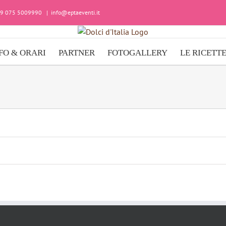
+39 075 5009990
|
info@eptaeventi.it
FO & ORARI
PARTNER
FOTOGALLERY
LE RICETT