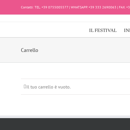
Salta
Contatti: TEL. +39 0755005577 | WHATSAPP. +39 333 2690063 | FAX. 
al
contenuto
IL FESTIVAL
IN
Carrello
Il tuo carrello è vuoto.