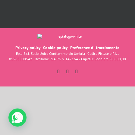
Privacy policy
Cookie policy
Preferenze di tracciamento
-
-
Epta S.r.l. Socio Unico Confcommercio Umbria - Codice Fiscale e P.Iva
01565000542 - Iscrizione REA PG n. 147164 / Capitale Sociale € 50.000,00
Facebook
Instagram
YouTube