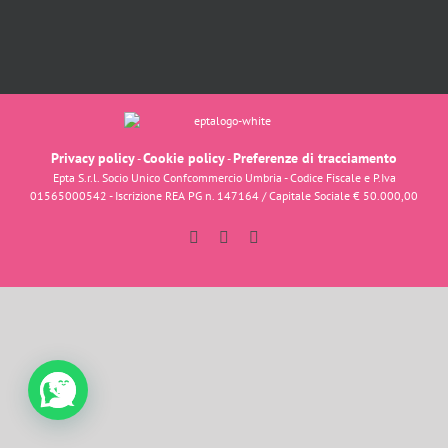
Privacy policy
Cookie policy
Preferenze di tracciamento
-
-
Epta S.r.l. Socio Unico Confcommercio Umbria - Codice Fiscale e P.Iva
01565000542 - Iscrizione REA PG n. 147164 / Capitale Sociale € 50.000,00
Facebook
Instagram
YouTube