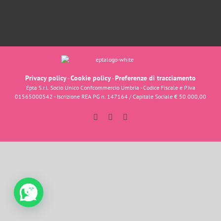
Privacy policy
Cookie policy
Preferenze di tracciamento
-
-
Epta S.r.l. Socio Unico Confcommercio Umbria - Codice Fiscale e P.Iva
01565000542 - Iscrizione REA PG n. 147164 / Capitale Sociale € 50.000,00
Facebook
Instagram
YouTube