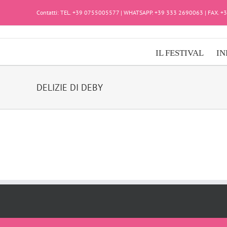
Salta
Contatti: TEL. +39 0755005577 | WHATSAPP. +39 333 2690063 | FAX. 
al
contenuto
IL FESTIVAL
IN
DELIZIE DI DEBY