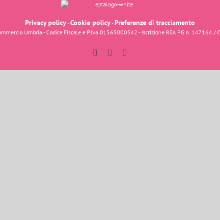
Privacy policy
Cookie policy
Preferenze di tracciamento
-
-
fcommercio Umbria - Codice Fiscale e P.Iva 01565000542 - Iscrizione REA PG n. 147164 / 
Facebook
Instagram
YouTube