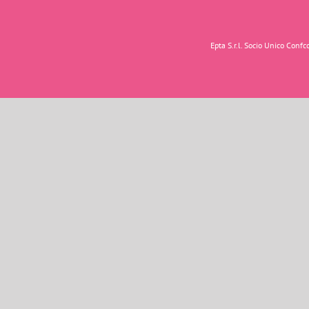
Epta S.r.l. Socio Unico Con