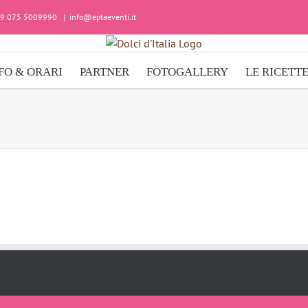
+39 075 5009990
|
info@eptaeventi.it
FO & ORARI
PARTNER
FOTOGALLERY
LE RICETT