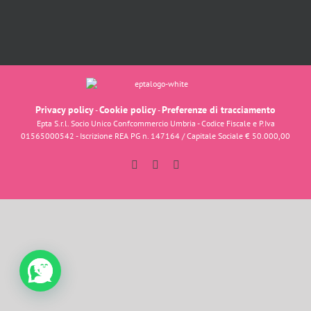
Privacy policy
Cookie policy
Preferenze di tracciamento
-
-
Epta S.r.l. Socio Unico Confcommercio Umbria - Codice Fiscale e P.Iva
01565000542 - Iscrizione REA PG n. 147164 / Capitale Sociale € 50.000,00
Facebook
Instagram
YouTube