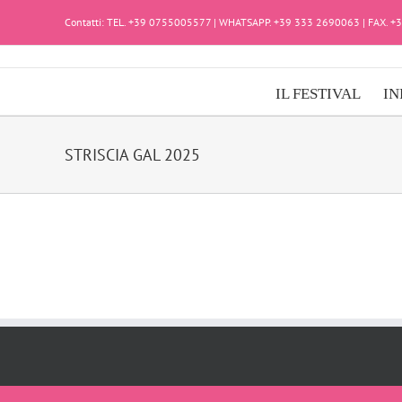
Salta
Contatti: TEL. +39 0755005577 | WHATSAPP. +39 333 2690063 | FAX. 
al
contenuto
IL FESTIVAL
IN
STRISCIA GAL 2025