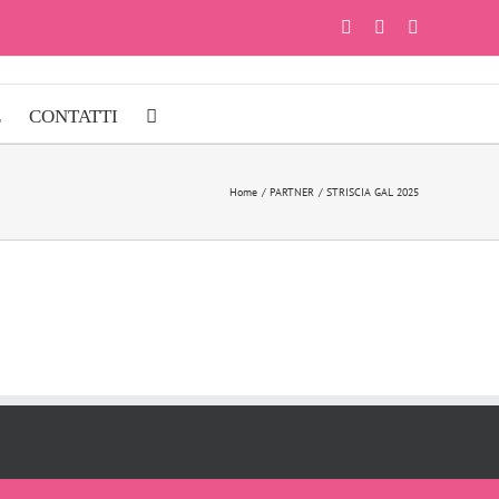
Facebook
Instagram
YouTube
E
CONTATTI
Home
PARTNER
STRISCIA GAL 2025