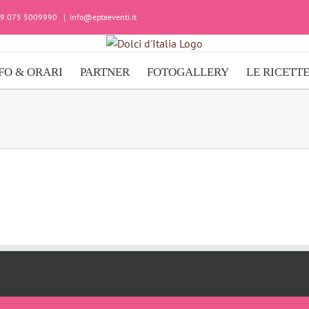
+39 075 5009990
|
info@eptaeventi.it
FO & ORARI
PARTNER
FOTOGALLERY
LE RICETT