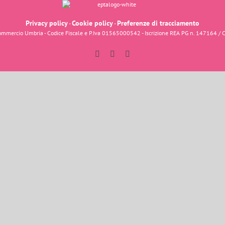
Privacy policy
Cookie policy
Preferenze di tracciamento
-
-
fcommercio Umbria - Codice Fiscale e P.Iva 01565000542 - Iscrizione REA PG n. 147164 / 
Facebook
Instagram
YouTube