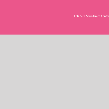
Epta S.r.l. Socio Unico Con