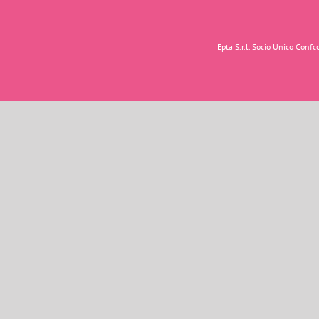
Epta S.r.l. Socio Unico Con