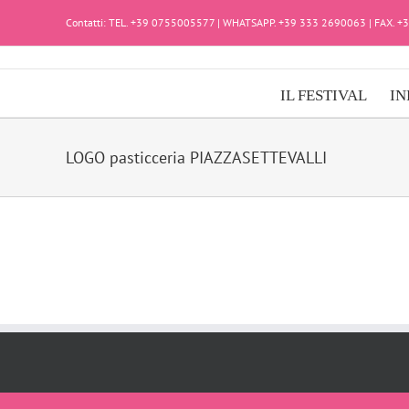
Salta
Contatti: TEL. +39 0755005577 | WHATSAPP. +39 333 2690063 | FAX. 
al
contenuto
IL FESTIVAL
IN
LOGO pasticceria PIAZZASETTEVALLI