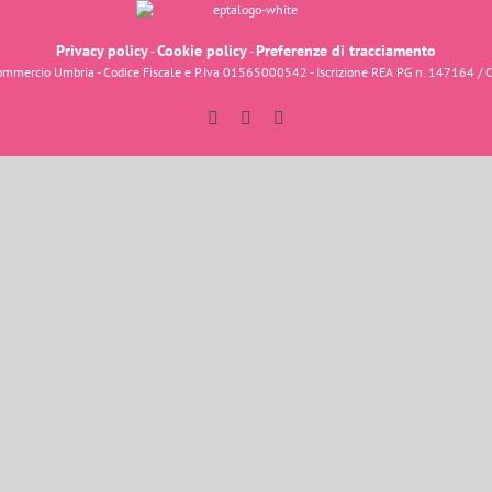
Privacy policy
Cookie policy
Preferenze di tracciamento
-
-
fcommercio Umbria - Codice Fiscale e P.Iva 01565000542 - Iscrizione REA PG n. 147164 / 
Facebook
Instagram
YouTube