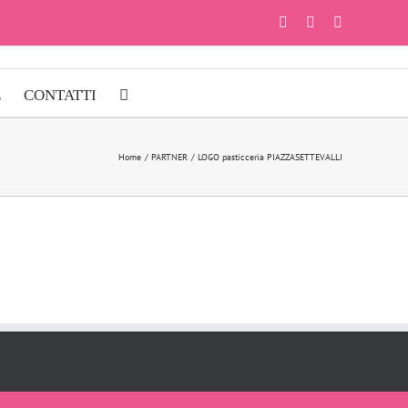
Facebook
Instagram
YouTube
E
CONTATTI
Home
PARTNER
LOGO pasticceria PIAZZASETTEVALLI