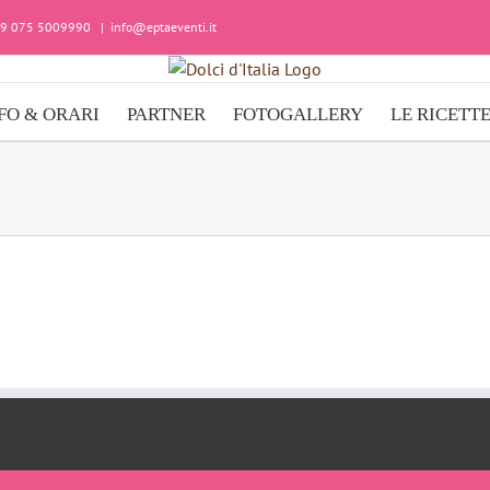
+39 075 5009990
|
info@eptaeventi.it
FO & ORARI
PARTNER
FOTOGALLERY
LE RICETT