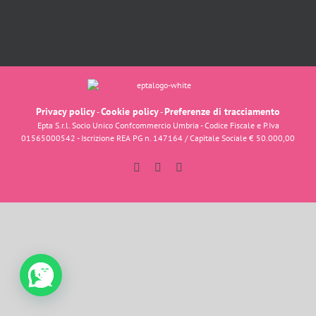
Privacy policy
Cookie policy
Preferenze di tracciamento
-
-
Epta S.r.l. Socio Unico Confcommercio Umbria - Codice Fiscale e P.Iva
01565000542 - Iscrizione REA PG n. 147164 / Capitale Sociale € 50.000,00
Facebook
Instagram
YouTube