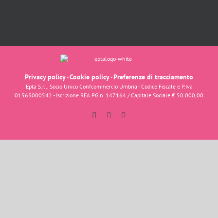
Privacy policy
Cookie policy
Preferenze di tracciamento
-
-
Epta S.r.l. Socio Unico Confcommercio Umbria - Codice Fiscale e P.Iva
01565000542 - Iscrizione REA PG n. 147164 / Capitale Sociale € 50.000,00
Facebook
Instagram
YouTube