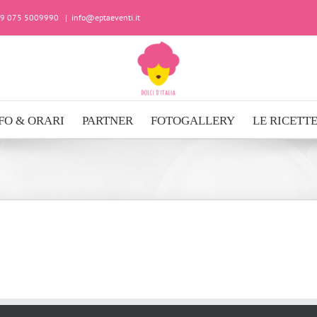
+39 075 5009990
|
info@eptaeventi.it
FO & ORARI
PARTNER
FOTOGALLERY
LE RICETT