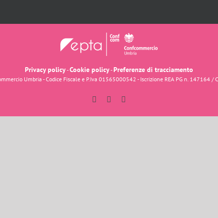
Privacy policy
Cookie policy
Preferenze di tracciamento
-
-
fcommercio Umbria - Codice Fiscale e P.Iva 01565000542 - Iscrizione REA PG n. 147164 / 
Facebook
Instagram
YouTube