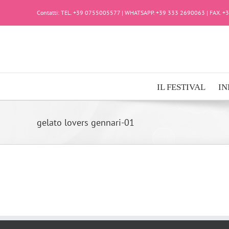
Salta
Contatti: TEL. +39 0755005577 | WHATSAPP. +39 333 2690063 | FAX. 
al
contenuto
IL FESTIVAL
IN
gelato lovers gennari-01