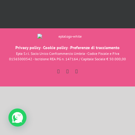
Privacy policy
Cookie policy
Preferenze di tracciamento
-
-
Epta S.r.l. Socio Unico Confcommercio Umbria - Codice Fiscale e P.Iva
01565000542 - Iscrizione REA PG n. 147164 / Capitale Sociale € 50.000,00
Facebook
Instagram
YouTube