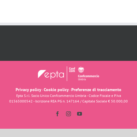
Privacy policy
Cookie policy
Preferenze di tracciamento
-
-
Epta S.r.l. Socio Unico Confcommercio Umbria - Codice Fiscale e P.Iva
01565000542 - Iscrizione REA PG n. 147164 / Capitale Sociale € 50.000,00
Facebook
Instagram
YouTube