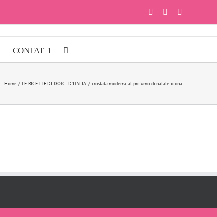
Facebook
Instagram
YouTube
E
CONTATTI
Home
LE RICETTE DI DOLCI D’ITALIA
crostata moderna al profumo di natale_icona