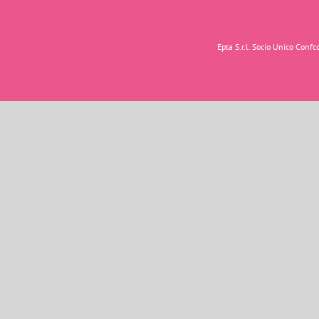
Epta S.r.l. Socio Unico Con