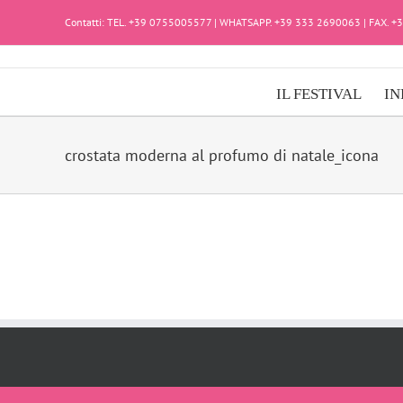
Salta
Contatti: TEL. +39 0755005577 | WHATSAPP. +39 333 2690063 | FAX. 
al
contenuto
IL FESTIVAL
IN
crostata moderna al profumo di natale_icona