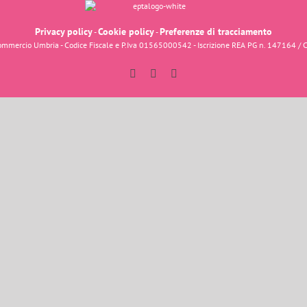
Privacy policy
Cookie policy
Preferenze di tracciamento
-
-
fcommercio Umbria - Codice Fiscale e P.Iva 01565000542 - Iscrizione REA PG n. 147164 / 
Facebook
Instagram
YouTube