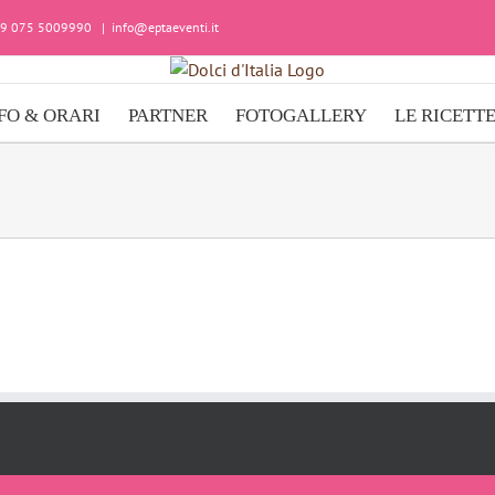
+39 075 5009990
|
info@eptaeventi.it
FO & ORARI
PARTNER
FOTOGALLERY
LE RICETT