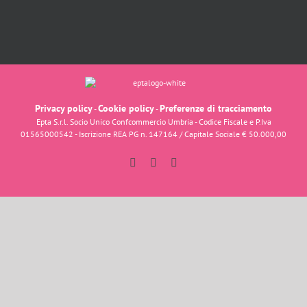
Privacy policy
Cookie policy
Preferenze di tracciamento
-
-
Epta S.r.l. Socio Unico Confcommercio Umbria - Codice Fiscale e P.Iva
01565000542 - Iscrizione REA PG n. 147164 / Capitale Sociale € 50.000,00
Facebook
Instagram
YouTube