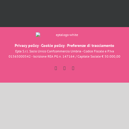
Privacy policy
Cookie policy
Preferenze di tracciamento
-
-
Epta S.r.l. Socio Unico Confcommercio Umbria - Codice Fiscale e P.Iva
01565000542 - Iscrizione REA PG n. 147164 / Capitale Sociale € 50.000,00
Facebook
Instagram
YouTube