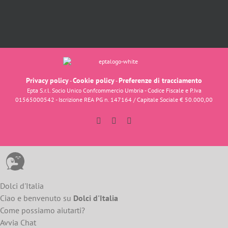
Privacy policy
Cookie policy
Preferenze di tracciamento
-
-
Epta S.r.l. Socio Unico Confcommercio Umbria - Codice Fiscale e P.Iva
01565000542 - Iscrizione REA PG n. 147164 / Capitale Sociale € 50.000,00
Facebook
Instagram
YouTube
Dolci d'Italia
Ciao e benvenuto su
Dolci d'Italia
Come possiamo aiutarti?
Avvia Chat