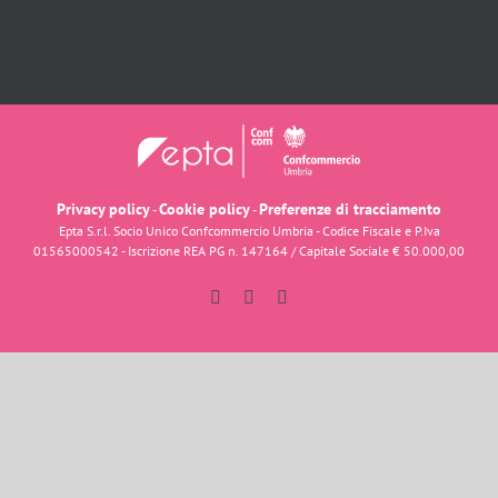
Privacy policy
Cookie policy
Preferenze di tracciamento
-
-
Epta S.r.l. Socio Unico Confcommercio Umbria - Codice Fiscale e P.Iva
01565000542 - Iscrizione REA PG n. 147164 / Capitale Sociale € 50.000,00
Facebook
Instagram
YouTube