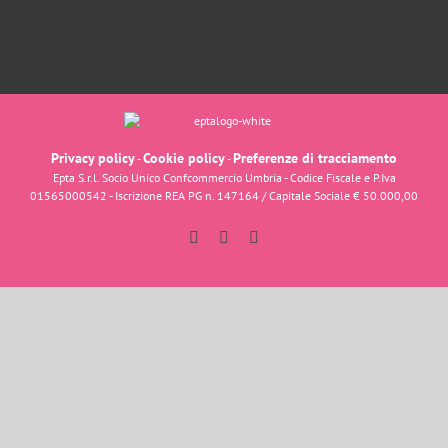
Privacy policy
Cookie policy
Preferenze di tracciamento
-
-
Epta S.r.l. Socio Unico Confcommercio Umbria - Codice Fiscale e P.Iva
01565000542 - Iscrizione REA PG n. 147164 / Capitale Sociale € 50.000,00
Facebook
Instagram
YouTube