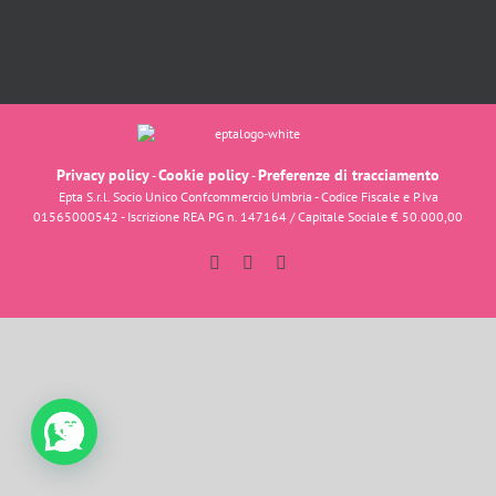
Privacy policy
Cookie policy
Preferenze di tracciamento
-
-
Epta S.r.l. Socio Unico Confcommercio Umbria - Codice Fiscale e P.Iva
01565000542 - Iscrizione REA PG n. 147164 / Capitale Sociale € 50.000,00
Facebook
Instagram
YouTube