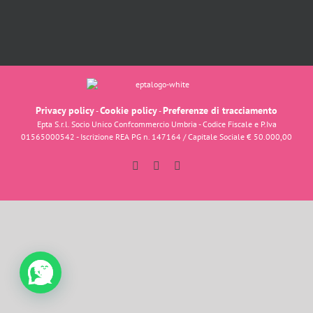
Privacy policy
Cookie policy
Preferenze di tracciamento
-
-
Epta S.r.l. Socio Unico Confcommercio Umbria - Codice Fiscale e P.Iva
01565000542 - Iscrizione REA PG n. 147164 / Capitale Sociale € 50.000,00
Facebook
Instagram
YouTube