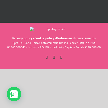
Privacy policy
Cookie policy
Preferenze di tracciamento
-
-
Epta S.r.l. Socio Unico Confcommercio Umbria - Codice Fiscale e P.Iva
01565000542 - Iscrizione REA PG n. 147164 / Capitale Sociale € 50.000,00
Facebook
Instagram
YouTube