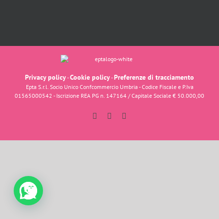
Privacy policy
Cookie policy
Preferenze di tracciamento
-
-
Epta S.r.l. Socio Unico Confcommercio Umbria - Codice Fiscale e P.Iva
01565000542 - Iscrizione REA PG n. 147164 / Capitale Sociale € 50.000,00
Facebook
Instagram
YouTube