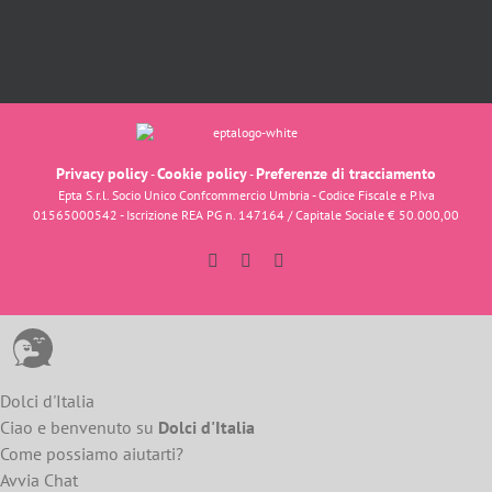
Privacy policy
Cookie policy
Preferenze di tracciamento
-
-
Epta S.r.l. Socio Unico Confcommercio Umbria - Codice Fiscale e P.Iva
01565000542 - Iscrizione REA PG n. 147164 / Capitale Sociale € 50.000,00
Facebook
Instagram
YouTube
Dolci d'Italia
Ciao e benvenuto su
Dolci d'Italia
Come possiamo aiutarti?
Avvia Chat